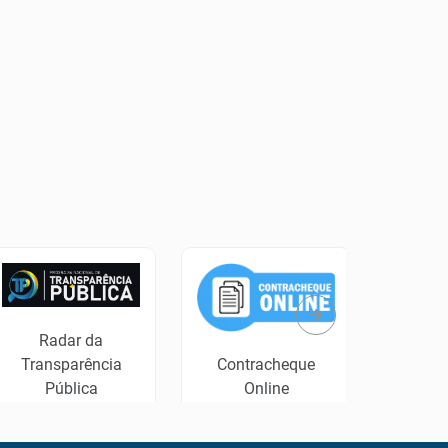
Radar da
Transparência
Contracheque
Tribuna
Pública
Online
do Esp