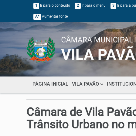
1
Ir para o conteúdo
2
Ir para o menu
3
Ir para a b
+
A
Aumentar fonte
PÁGINA INICIAL
VILA PAVÃO
INSTITUCIO
Câmara de Vila Pavão
Trânsito Urbano no m