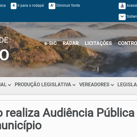
-
usca
4
Ir para o rodapé
A
Diminuir fonte
Acessi
Siste
e-SIC
RADAR
LICITAÇÕES
CONTRO
NAL
PRODUÇÃO LEGISLATIVA
VEREADORES
LEGISL
 realiza Audiência Pública
unicípio