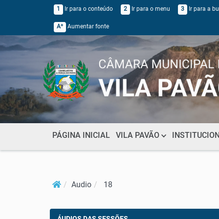
1
Ir para o conteúdo
2
Ir para o menu
3
Ir para a b
+
A
Aumentar fonte
PÁGINA INICIAL
VILA PAVÃO
INSTITUCIO
Audio
18
ÁUDIOS DAS SESSÕES