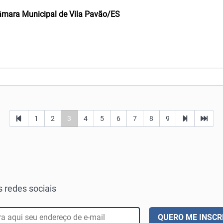
Câmara Municipal de Vila Pavão/ES
1
2
3
4
5
6
7
8
9
 redes sociais
QUERO ME INSCR