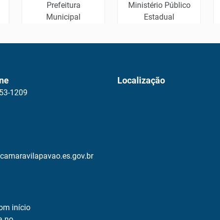
Prefeitura
Ministério Público
Municipal
Estadual
ne
Localização
753-1209
amaravilapavao.es.gov.br
om início
a no