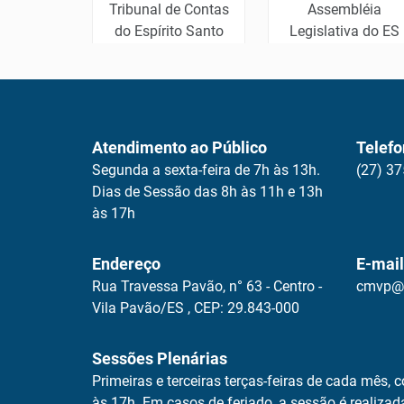
cheque
Tribunal de Contas
Assembléia
ne
do Espírito Santo
Legislativa do ES
Atendimento ao Público
Telefo
Segunda a sexta-feira de 7h às 13h.
(27) 3
Dias de Sessão das 8h às 11h e 13h
às 17h
Endereço
E-mail
Rua Travessa Pavão, n° 63 - Centro -
cmvp@c
Vila Pavão/ES , CEP: 29.843-000
Sessões Plenárias
Primeiras e terceiras terças-feiras de cada mês, c
às 17h. Em casos de feriado, a sessão é realizad