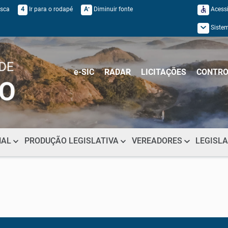
-
usca
4
Ir para o rodapé
A
Diminuir fonte
Acessi
Siste
e-SIC
RADAR
LICITAÇÕES
CONTRO
NAL
PRODUÇÃO LEGISLATIVA
VEREADORES
LEGISL